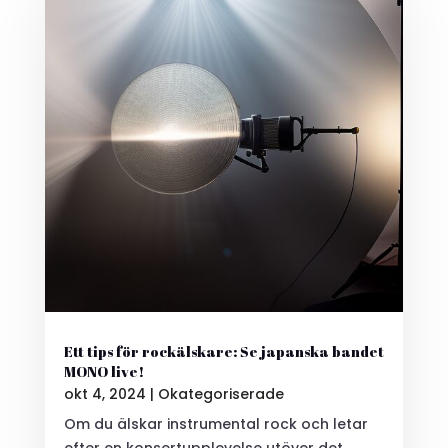
Ett tips för rockälskare: Se japanska bandet
MONO live!
okt 4, 2024
|
Okategoriserade
Om du älskar instrumental rock och letar
efter en konsertupplevelse utöver det